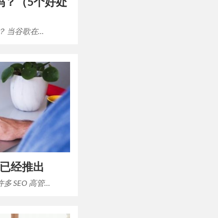
好处吗？（5个好处
？ 当谷歌在…
更新已经推出
 SEO 高管…