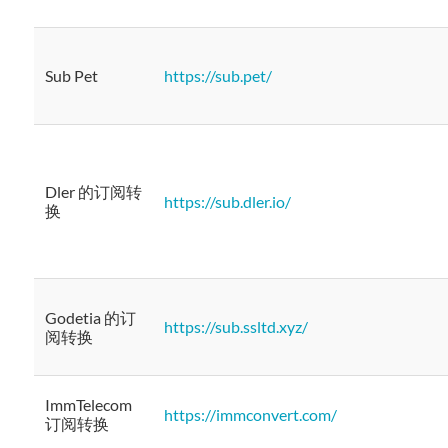
Sub Pet
https://sub.pet/
Dler 的订阅转
https://sub.dler.io/
换
Godetia 的订
https://sub.ssltd.xyz/
阅转换
ImmTelecom
https://immconvert.com/
订阅转换