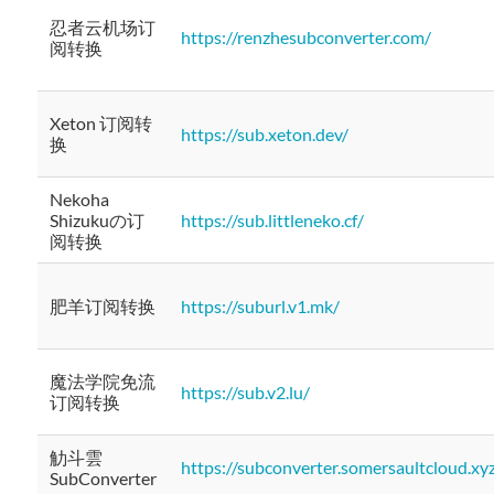
忍者云机场订
https://renzhesubconverter.com/
阅转换
Xeton 订阅转
https://sub.xeton.dev/
换
Nekoha
Shizukuの订
https://sub.littleneko.cf/
阅转换
肥羊订阅转换
https://suburl.v1.mk/
魔法学院免流
https://sub.v2.lu/
订阅转换
觔斗雲
https://subconverter.somersaultcloud.xy
SubConverter