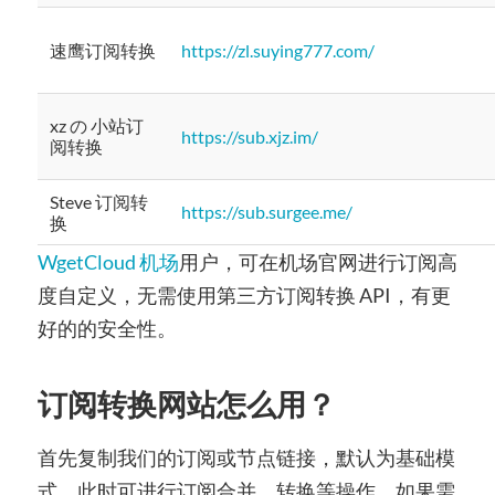
速鹰订阅转换
https://zl.suying777.com/
xz の 小站订
https://sub.xjz.im/
阅转换
Steve 订阅转
https://sub.surgee.me/
换
WgetCloud 机场
用户，可在机场官网进行订阅高
度自定义，无需使用第三方订阅转换 API，有更
好的的安全性。
订阅转换网站怎么用？
首先复制我们的订阅或节点链接，默认为基础模
式，此时可进行订阅合并、转换等操作。如果需