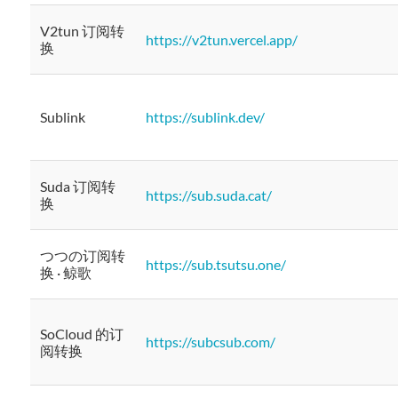
V2tun 订阅转
https://v2tun.vercel.app/
换
Sublink
https://sublink.dev/
Suda 订阅转
https://sub.suda.cat/
换
つつの订阅转
https://sub.tsutsu.one/
换 · 鲸歌
SoCloud 的订
https://subcsub.com/
阅转换