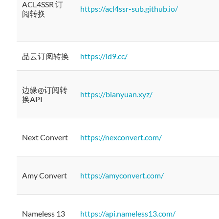
ACL4SSR 订
https://acl4ssr-sub.github.io/
阅转换
品云订阅转换
https://id9.cc/
边缘@订阅转
https://bianyuan.xyz/
换API
Next Convert
https://nexconvert.com/
Amy Convert
https://amyconvert.com/
Nameless 13
https://api.nameless13.com/