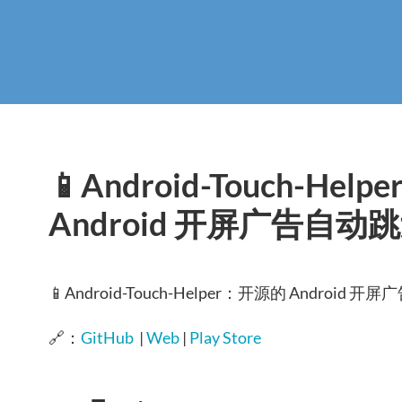
📱Android-Touch-He
Android 开屏广告自动
📱Android-Touch-Helper：开源的 Android
🔗：
GitHub
|
Web
|
Play Store