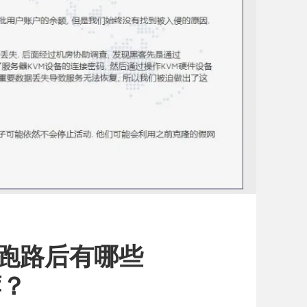
5 跑路后有哪些
荐？