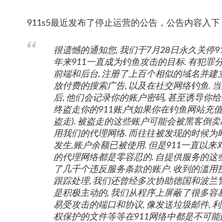
911s5最近发布了停止运营的公告，公告内容入下
很遗憾的通知您, 我们于7月28日永久关停91
年来911一直成为钓鱼攻击的目标. 有犯
前端和后台, 注册了上百个相似的域名并建立
放付费的搜索广告, 以及在社交网络钓鱼. 
后, 他们会记录你的账户密码, 甚至诱导你给
终盗走你的911账户(如果你在钓鱼网站充值
盗走). 被盗走的这些账户可能会被黑客倒卖
用我们的代理网络. 而往往被发现的时候为时
发生,账户余额已被使用. 但是911一直以
的代理网络都是零容忍的. 自提供服务的这些
了几千个违反服务条款的账户. 收到的滥
跟踪处理, 我们还曾经多次协助德国和波兰警
是积极主动的, 我们从程序上屏蔽了很多
易受攻击的端口和协议, 像发送垃圾邮件, 利用Bi
权保护的文件等等在911网络中都是不可能