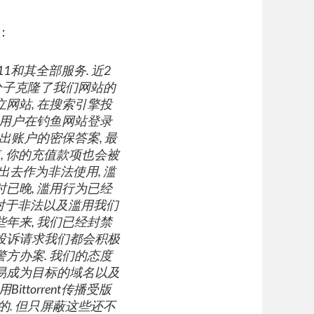
：
1和其全部服务. 近2
罪分子克隆了我们网站的
网站, 在搜索引擎投
当用户在钓鱼网站登录
出账户的密保答案, 最
, 你的充值款项也会被
出去作为非法使用, 滥
已晚, 滥用行为已经
来对于非法以及滥用我们
年来, 我们已经封禁
用投诉请求我们都会积极
方办案. 我们的态度
容易成为目标的域名以及
ttorrent传播受版
的. 但只屏蔽这些还不