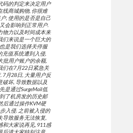
序代码的判定来决定用户
线商城购物, 你很难
户, 使用的是否是自己
 又会影响到正常用户.
人力物力以及时间成本来
于我们来说是一个巨大的
这也是我们选择关停服
们的充值系统遭到入侵,
大批用户账户的余额,
我们在7月22日紧急关
7月28日, 大量用户反
破坏, 导致数据以及
通过SurgeMail低
找到了机房发的历史邮
然后通过操作KVM硬
步入侵. 之前被入侵的
失导致服务无法恢复,
和大家说再见, 911感
最后请大家特别注意,