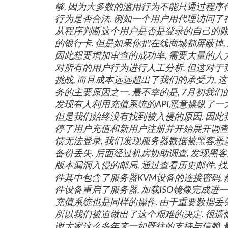
够, 因为大多数的滥用行为不能只通过程
行为是否合法. 例如一个用户用代理访问了在
从程序判断这个用户是否是登录的自己的账
的银行卡. 但是如果你把在线商城都屏蔽掉,
因此想要增加审查的成功率, 需要大量的
对所有的用户行为进行人工分析. 但这对
挑战, 而且成本远远超出了我们的承受力. 
务的主要原因之一. 最不幸的是, 7月初我
发现有人利用充值系统的API恶意操纵了一
但是我们始终没有找到被入侵的原因. 因此
停了用户充值和新用户注册并开始展开调查. 
馈无法登录, 我们发现服务器数据被黑客恶意
备份丢失. 后面经过机房协助调查, 发现黑客先是
版本漏洞入侵的邮局, 通过查看历史邮件, 
件其中包含了服务器KVM设备的连接密码, 
件设备重启了服务器, 加载ISO镜像完成进一
充值系统也是同样的操作. 由于重要数据丢
所以我们被迫做出了这个艰难的决定. 很遗憾
谢大家这么多年来一如既往的支持与信赖. 