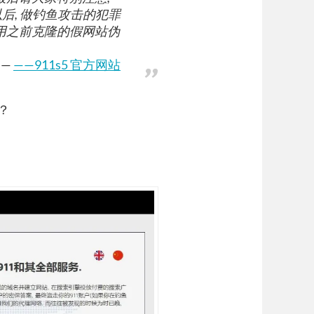
以后, 做钓鱼攻击的犯罪
利用之前克隆的假网站伪
——911s5 官方网站
？