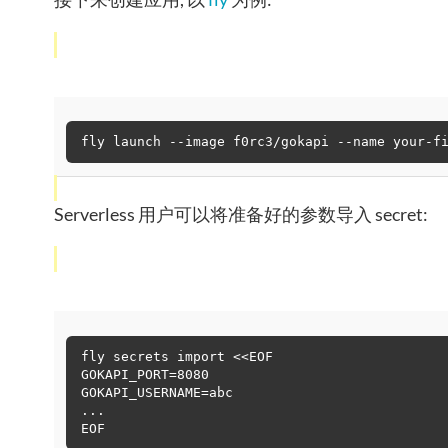
fly launch --image f0rc3/gokapi --name your-f
Serverless 用户可以将准备好的参数导入 secret:
fly secrets import <<EOF
GOKAPI_PORT=8080
GOKAPI_USERNAME=abc
...
EOF