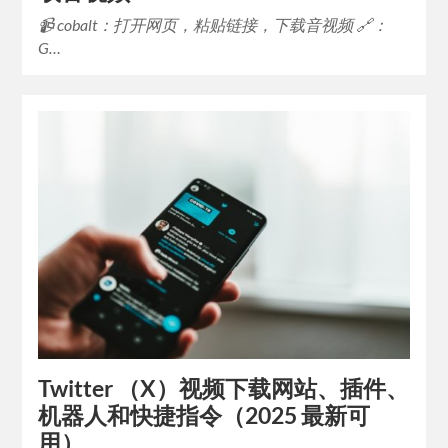
📹 cobalt：打开网页，粘贴链接，下载音视频 🔗：
G…
Twitter （X）视频下载网站、插件、
机器人和快捷指令（2025 最新可
用）