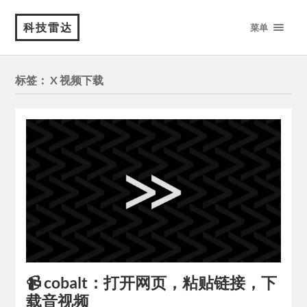
科技雷达
菜单
标签：
X 视频下载
📹 cobalt：打开网页，粘贴链接，下
载音视频