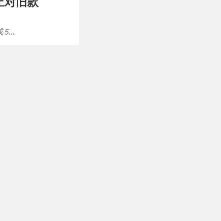
终止对旧款
 5…