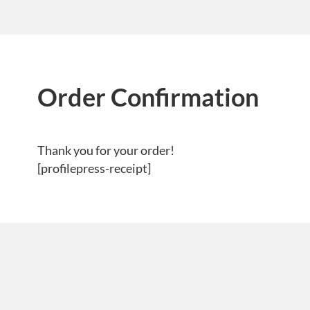
Order Confirmation
Thank you for your order!
[profilepress-receipt]