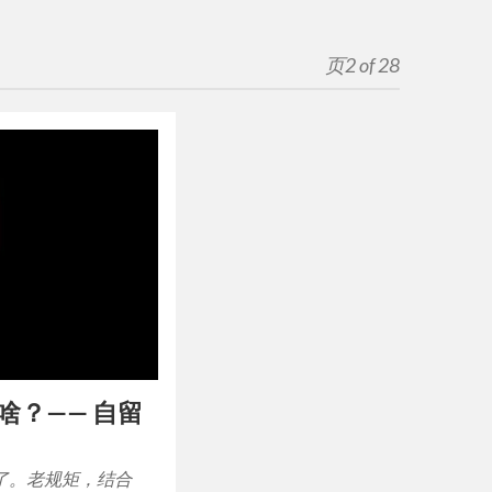
页2 of 28
看些啥？—— 自留
了。老规矩，结合