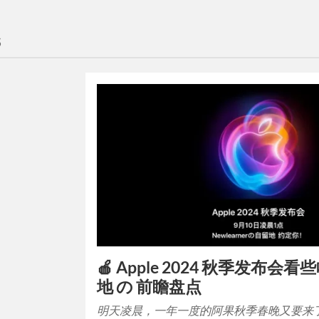
S
🍎 Apple 2024 秋季发布会
地 の 前瞻盘点
明天凌晨，一年一度的阿果秋季春晚又要来